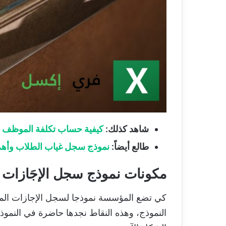
شاهد كذلك:
كيفية حساب تكلفة الموظف 
طالع أيضاً:
نموذج سجل غياب الطلاب وأهم
مكونات نموذج سجل الإجَازات ال
كي تضع المؤسسة نموذجا لسجل الإجازات المرضي
النموذج، وهذه النقاط نجدها حاضرة في النمو