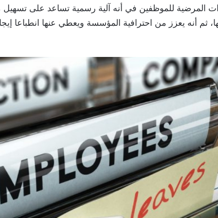
ت المرضية للموظفين في أنه آلية رسمية تساعد على تسهيل 
، ثم أنه يعزز من احترافية المؤسسة ويعطي عنها انطباعا إيجاب