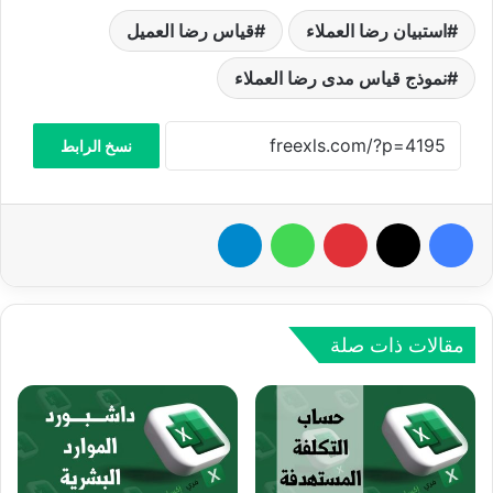
استبيان رضا العملاء
قياس رضا العميل
نموذج قياس مدى رضا العملاء
نسخ الرابط
فيسبوك
‫X
بينتيريست
واتساب
تيلقرام
مقالات ذات صلة