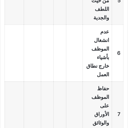
5
من حيث
اللطف
والجدية
عدم
انشغال
الموظف
6
بأشياء
خارج نطاق
العمل
حفاظ
الموظف
على
7
الأوراق
والوثائق