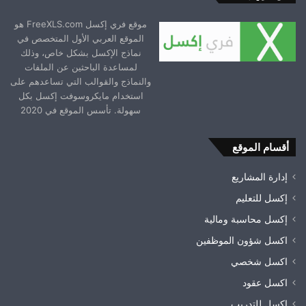
موقع فري إكسل FreeXLS.com هو
الموقع العربي الأول المتخصص في
نماذج الإكسل بشكل خاص، وذلك
لمساعدة الباحثين عن الملفات
والنماذج والقوالب التي تساعدهم على
استخدام مايكروسوفت إكسل بكل
سهولة. تأسس الموقع في 2020
أقسام الموقع
إدارة المشاريع
إكسل للتعليم
إكسل محاسبة ومالية
اكسل شؤون الموظفين
اكسل شخصي
اكسل عقود
اكسل للتدريب