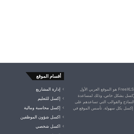
أقسام الموقع
موقع فري إكسل FreeXLS.com هو الموقع العربي الأول
إدارة المشاريع
إكسل بشكل خاص، وذلك لمساعدة
إكسل للتعليم
النماذج والقوالب التي تساعدهم على
إكسل محاسبة ومالية
إكسل بكل سهولة. تأسس الموقع في
اكسل شؤون الموظفين
اكسل شخصي