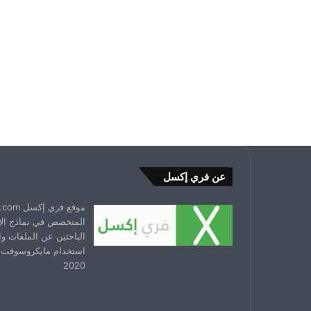
عن فري إكسل
المتخصص في نماذج ال
الباحثين عن الملفات و
استخدام مايكروسوفت 
2020