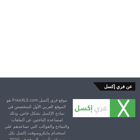
2025-11-01
عن فري إكسل
موقع فري إكسل FreeXLS.com هو
الموقع العربي الأول المتخصص في
نماذج الإكسل بشكل خاص، وذلك
لمساعدة الباحثين عن الملفات
والنماذج والقوالب التي تساعدهم على
استخدام مايكروسوفت إكسل بكل
سهولة. تأسس الموقع في 2020