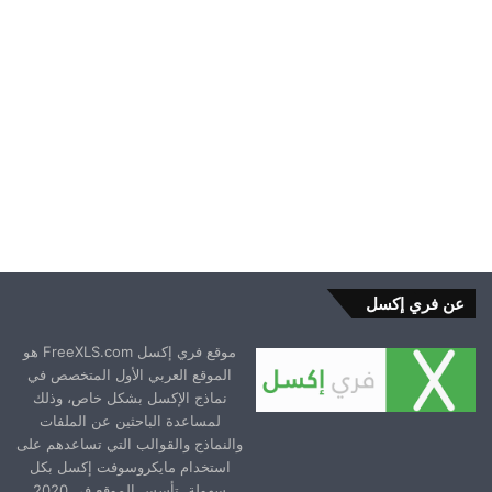
2026-01-21
عن فري إكسل
موقع فري إكسل FreeXLS.com هو
الموقع العربي الأول المتخصص في
نماذج الإكسل بشكل خاص، وذلك
لمساعدة الباحثين عن الملفات
والنماذج والقوالب التي تساعدهم على
استخدام مايكروسوفت إكسل بكل
سهولة. تأسس الموقع في 2020