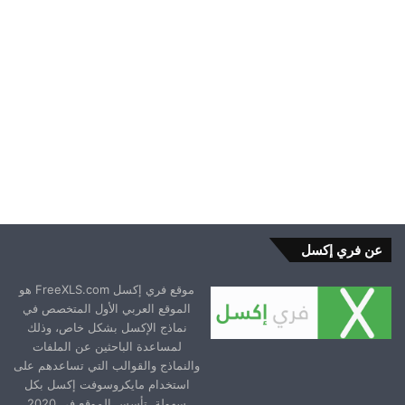
2024-10-11
عن فري إكسل
موقع فري إكسل FreeXLS.com هو
الموقع العربي الأول المتخصص في
نماذج الإكسل بشكل خاص، وذلك
لمساعدة الباحثين عن الملفات
والنماذج والقوالب التي تساعدهم على
استخدام مايكروسوفت إكسل بكل
سهولة. تأسس الموقع في 2020