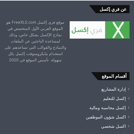
عن فري إكسل
موقع فري إكسل FreeXLS.com هو
الموقع العربي الأول المتخصص في
نماذج الإكسل بشكل خاص، وذلك
لمساعدة الباحثين عن الملفات
والنماذج والقوالب التي تساعدهم على
استخدام مايكروسوفت إكسل بكل
سهولة. تأسس الموقع في 2020
أقسام الموقع
إدارة المشاريع
إكسل للتعليم
إكسل محاسبة ومالية
اكسل شؤون الموظفين
اكسل شخصي