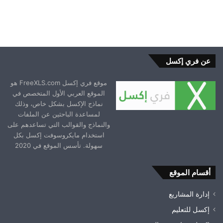
عن فري إكسل
موقع فري إكسل FreeXLS.com هو
الموقع العربي الأول المتخصص في
نماذج الإكسل بشكل خاص، وذلك
لمساعدة الباحثين عن الملفات
والنماذج والقوالب التي تساعدهم على
استخدام مايكروسوفت إكسل بكل
سهولة. تأسس الموقع في 2020
أقسام الموقع
إدارة المشاريع
إكسل للتعليم