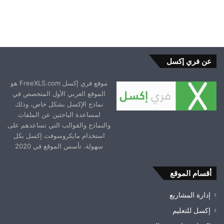
عن فري إكسل
موقع فري إكسل FreeXLS.com هو
الموقع العربي الأول المتخصص في
نماذج الإكسل بشكل خاص، وذلك
لمساعدة الباحثين عن الملفات
والنماذج والقوالب التي تساعدهم على
استخدام مايكروسوفت إكسل بكل
سهولة. تأسس الموقع في 2020
أقسام الموقع
إدارة المشاريع
إكسل للتعليم