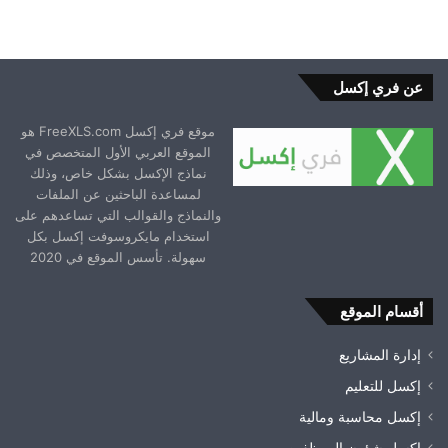
عن فري إكسل
موقع فري إكسل FreeXLS.com هو
الموقع العربي الأول المتخصص في
نماذج الإكسل بشكل خاص، وذلك
لمساعدة الباحثين عن الملفات
والنماذج والقوالب التي تساعدهم على
استخدام مايكروسوفت إكسل بكل
سهولة. تأسس الموقع في 2020
أقسام الموقع
إدارة المشاريع
إكسل للتعليم
إكسل محاسبة ومالية
اكسل شؤون الموظفين