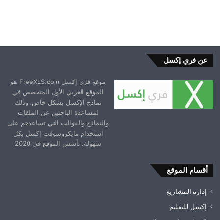
عن فري إكسل
موقع فري إكسل FreeXLS.com هو
الموقع العربي الأول المتخصص في
نماذج الإكسل بشكل خاص، وذلك
لمساعدة الباحثين عن الملفات
والنماذج والقوالب التي تساعدهم على
استخدام مايكروسوفت إكسل بكل
سهولة. تأسس الموقع في 2020
أقسام الموقع
إدارة المشاريع
إكسل للتعليم