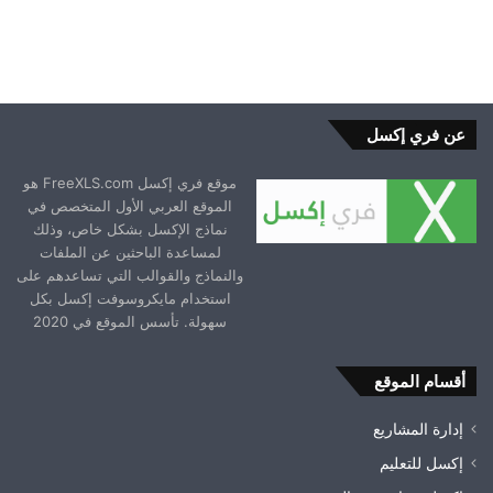
عن فري إكسل
موقع فري إكسل FreeXLS.com هو
الموقع العربي الأول المتخصص في
نماذج الإكسل بشكل خاص، وذلك
لمساعدة الباحثين عن الملفات
والنماذج والقوالب التي تساعدهم على
استخدام مايكروسوفت إكسل بكل
سهولة. تأسس الموقع في 2020
أقسام الموقع
إدارة المشاريع
إكسل للتعليم