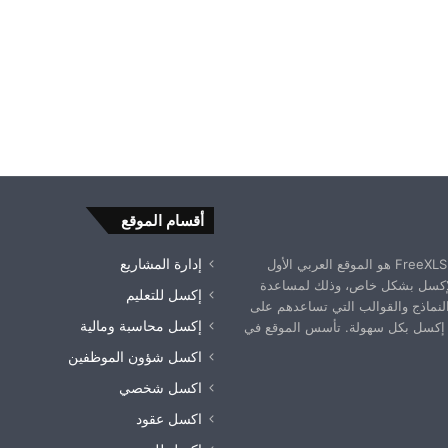
أقسام الموقع
موقع فري إكسل FreeXLS.com هو الموقع العربي الأول
إدارة المشاريع
إكسل بشكل خاص، وذلك لمساعدة
إكسل للتعليم
النماذج والقوالب التي تساعدهم على
إكسل محاسبة ومالية
إكسل بكل سهولة. تأسس الموقع في
اكسل شؤون الموظفين
اكسل شخصي
اكسل عقود