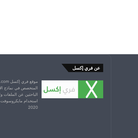
عن فري إكسل
المتخصص في نماذج ال
الباحثين عن الملفات و
استخدام مايكروسوفت 
2020