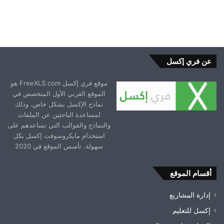
عن فري إكسل
موقع فري إكسل FreeXLS.com هو
الموقع العربي الأول المتخصص في
نماذج الإكسل بشكل خاص، وذلك
لمساعدة الباحثين عن الملفات
والنماذج والقوالب التي تساعدهم على
استخدام مايكروسوفت إكسل بكل
سهولة. تأسس الموقع في 2020
أقسام الموقع
إدارة المشاريع
إكسل للتعليم