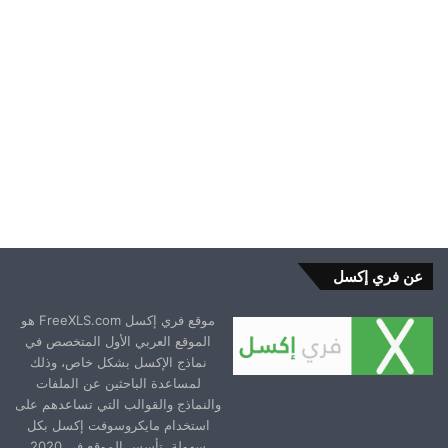
2023-09-13
عن فري إكسل
موقع فري إكسل FreeXLS.com هو
الموقع العربي الأول المتخصص في
نماذج الإكسل بشكل خاص، وذلك
لمساعدة الباحثين عن الملفات
والنماذج والقوالب التي تساعدهم على
استخدام مايكروسوفت إكسل بكل
سهولة. تأسس الموقع في 2020