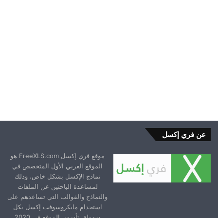
2024-12-20
عن فري إكسل
موقع فري إكسل FreeXLS.com هو
الموقع العربي الأول المتخصص في
نماذج الإكسل بشكل خاص، وذلك
لمساعدة الباحثين عن الملفات
والنماذج والقوالب التي تساعدهم على
استخدام مايكروسوفت إكسل بكل
سهولة. تأسس الموقع في 2020