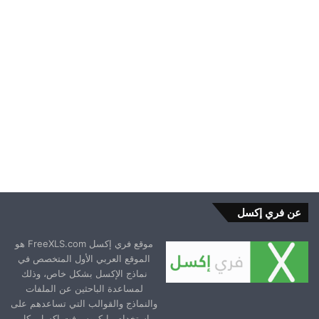
2023-10-21
عن فري إكسل
موقع فري إكسل FreeXLS.com هو
الموقع العربي الأول المتخصص في
نماذج الإكسل بشكل خاص، وذلك
لمساعدة الباحثين عن الملفات
والنماذج والقوالب التي تساعدهم على
استخدام مايكروسوفت إكسل بكل