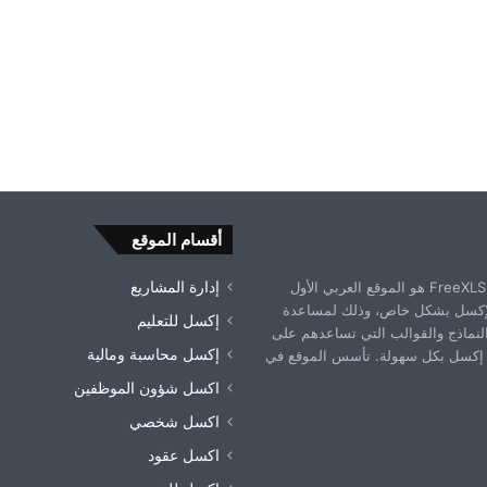
أقسام الموقع
موقع فري إكسل FreeXLS.com هو الموقع العربي الأول
إدارة المشاريع
إكسل بشكل خاص، وذلك لمساعدة
إكسل للتعليم
النماذج والقوالب التي تساعدهم على
إكسل محاسبة ومالية
إكسل بكل سهولة. تأسس الموقع في
اكسل شؤون الموظفين
اكسل شخصي
اكسل عقود