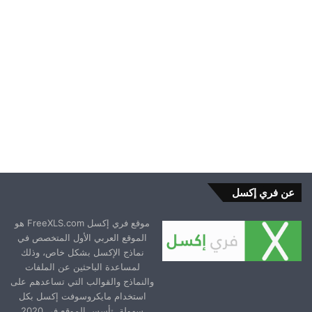
2025-05-14
عن فري إكسل
موقع فري إكسل FreeXLS.com هو
الموقع العربي الأول المتخصص في
نماذج الإكسل بشكل خاص، وذلك
لمساعدة الباحثين عن الملفات
والنماذج والقوالب التي تساعدهم على
استخدام مايكروسوفت إكسل بكل
سهولة. تأسس الموقع في 2020