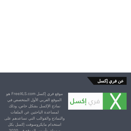
2024-12-19
عن فري إكسل
موقع فري إكسل FreeXLS.com هو
الموقع العربي الأول المتخصص في
نماذج الإكسل بشكل خاص، وذلك
لمساعدة الباحثين عن الملفات
والنماذج والقوالب التي تساعدهم على
استخدام مايكروسوفت إكسل بكل
سهولة. تأسس الموقع في 2020