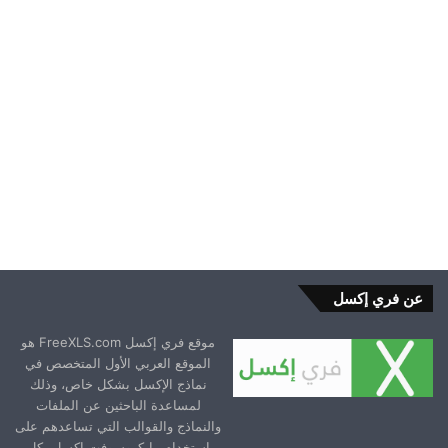
2025-11-17
عن فري إكسل
موقع فري إكسل FreeXLS.com هو
الموقع العربي الأول المتخصص في
نماذج الإكسل بشكل خاص، وذلك
لمساعدة الباحثين عن الملفات
والنماذج والقوالب التي تساعدهم على
استخدام مايكروسوفت إكسل بكل