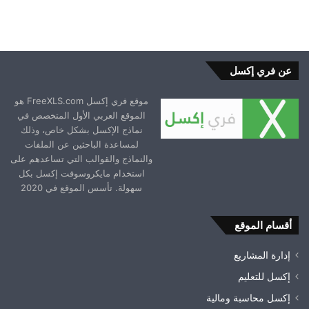
عن فري إكسل
موقع فري إكسل FreeXLS.com هو
الموقع العربي الأول المتخصص في
نماذج الإكسل بشكل خاص، وذلك
لمساعدة الباحثين عن الملفات
والنماذج والقوالب التي تساعدهم على
استخدام مايكروسوفت إكسل بكل
سهولة. تأسس الموقع في 2020
أقسام الموقع
إدارة المشاريع
إكسل للتعليم
إكسل محاسبة ومالية