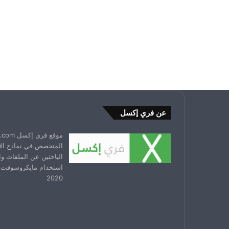
عن فري إكسل
المتخصص في نماذج ال
الباحثين عن الملفات و
استخدام مايكروسوفت 
2020