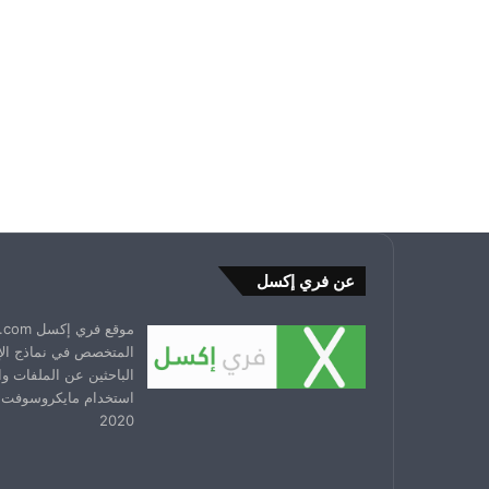
عن فري إكسل
المتخصص في نماذج ال
الباحثين عن الملفات و
استخدام مايكروسوفت 
2020