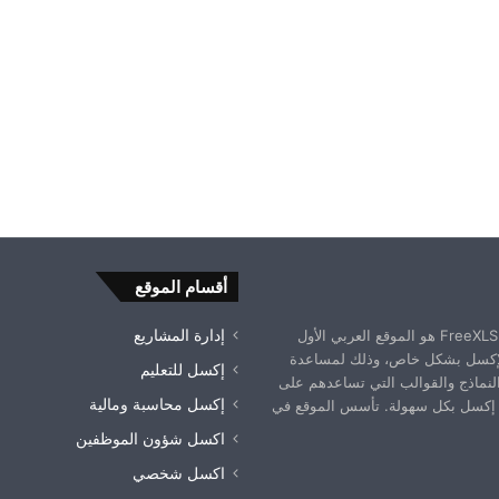
أقسام الموقع
موقع فري إكسل FreeXLS.com هو الموقع العربي الأول
إدارة المشاريع
إكسل بشكل خاص، وذلك لمساعدة
إكسل للتعليم
النماذج والقوالب التي تساعدهم على
إكسل محاسبة ومالية
إكسل بكل سهولة. تأسس الموقع في
اكسل شؤون الموظفين
اكسل شخصي