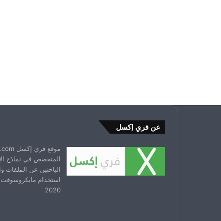
عن فري إكسل
المتخصص في نماذج ال
الباحثين عن الملفات و
استخدام مايكروسوفت 
2020