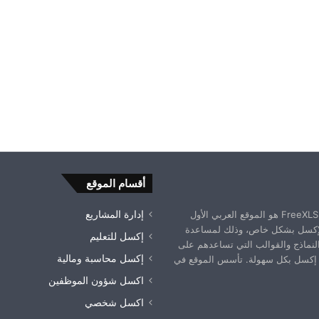
أقسام الموقع
موقع فري إكسل FreeXLS.com هو الموقع العربي الأول
إدارة المشاريع
إكسل بشكل خاص، وذلك لمساعدة
إكسل للتعليم
النماذج والقوالب التي تساعدهم على
إكسل محاسبة ومالية
إكسل بكل سهولة. تأسس الموقع في
اكسل شؤون الموظفين
اكسل شخصي