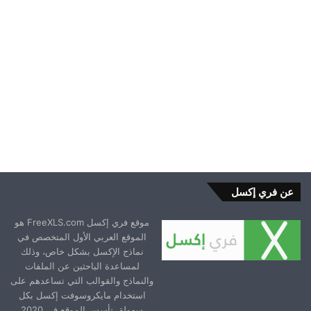
2023-12-24
عن فري إكسل
موقع فري إكسل FreeXLS.com هو
الموقع العربي الأول المتخصص في
نماذج الإكسل بشكل خاص، وذلك
لمساعدة الباحثين عن الملفات
والنماذج والقوالب التي تساعدهم على
استخدام مايكروسوفت إكسل بكل
سهولة. تأسس الموقع في 2020