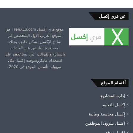
عن فري إكسل
موقع فري إكسل FreeXLS.com هو
الموقع العربي الأول المتخصص في
نماذج الإكسل بشكل خاص، وذلك
لمساعدة الباحثين عن الملفات
والنماذج والقوالب التي تساعدهم على
استخدام مايكروسوفت إكسل بكل
سهولة. تأسس الموقع في 2020
أقسام الموقع
إدارة المشاريع
إكسل للتعليم
إكسل محاسبة ومالية
اكسل شؤون الموظفين
اكسل شخصي