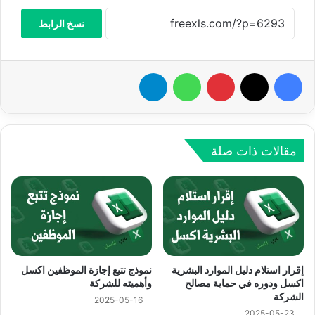
نسخ الرابط
فيسبوك
‫X
بينتيريست
واتساب
تيلقرام
مقالات ذات صلة
إقرار استلام دليل الموارد البشرية
نموذج تتبع إجازة الموظفين اكسل
اكسل ودوره في حماية مصالح
وأهميته للشركة
الشركة
2025-05-16
2025-05-23