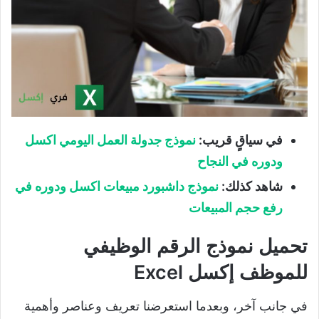
في سياقٍ قريب:
نموذج جدولة العمل اليومي اكسل
ودوره في النجاح
شاهد كذلك:
نموذج داشبورد مبيعات اكسل ودوره في
رفع حجم المبيعات
تحميل نموذج الرقم الوظيفي
للموظف إكسل Excel
في جانب آخر، وبعدما استعرضنا تعريف وعناصر وأهمية