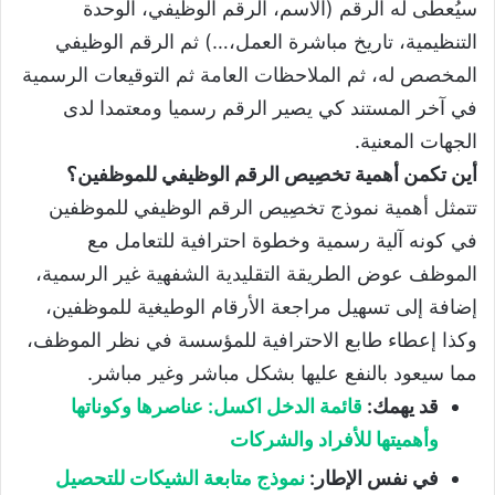
سيُعطى له الرقم (الاسم، الرقم الوظيفي، الوحدة
التنظيمية، تاريخ مباشرة العمل،…) ثم الرقم الوظيفي
المخصص له، ثم الملاحظات العامة ثم التوقيعات الرسمية
في آخر المستند كي يصير الرقم رسميا ومعتمدا لدى
الجهات المعنية.
أين تكمن أهمية تخصِيص الرقم الوظيفي للموظفين؟
تتمثل أهمية نموذج تخصِيص الرقم الوظيفي للموظفين
في كونه آلية رسمية وخطوة احترافية للتعامل مع
الموظف عوض الطريقة التقليدية الشفهية غير الرسمية،
إضافة إلى تسهيل مراجعة الأرقام الوطيغية للموظفين،
وكذا إعطاء طابع الاحترافية للمؤسسة في نظر الموظف،
مما سيعود بالنفع عليها بشكل مباشر وغير مباشر.
قد يهمك:
قائمة الدخل اكسل: عناصرها وكوناتها
وأهميتها للأفراد والشركات
في نفس الإطار:
نموذج متابعة الشيكات للتحصيل