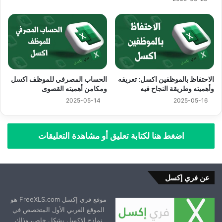
الاحتفاظ بالموظفين اكسل: تعريفه
الحساب المصرفي للموظف اكسل
وأهميته وطريقة النجاح فيه
ومكامن أهميته القصوى
2025-05-14
2025-05-16
اضغط هنا لكتابة تعليق أو مشاهدة التعليقات
عن فري إكسل
موقع فري إكسل FreeXLS.com هو
الموقع العربي الأول المتخصص في
نماذج الإكسل بشكل خاص، وذلك