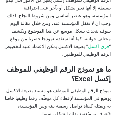
الرقم الوظيفي للموظف إكسل يعتبر من الأمور التي تبدو
بسيطة إلا أنها تعبر بشكل أو بآخر على احترافية
المؤسسة، وهو عنصر أساسي ومن شروط النجاح، لذلك
وجب ان لا تغفل المؤسسة عنه، ومن خلال مقالة اليوم
سوف نتحدث بشكل موسع عن هذا الموضوع ونكشف
مختلف جوانبه، كما أننا سنقدم نموذجا حصريا من موقع
“
فري اكسل
” بصيغة الاكسل يمكن الاعتماد عليه لتخصِيص
الرقم الوظيفي للموظفين.
ما هو نموذج الرقم الوظيفي للموظف
إكسل Excel؟
نموذج الرقم الوظيفي للموظف هو مستند بصيغة الاكسل
يوضع في المؤسسة لإعطاء كل موظّف رقما وظيفيا خاصا
به ويمثله كقناة تواصل رسمية بينه وبين المؤسسة،
فيُعرف به ويُعتمد بذلك الشكل رسميا.