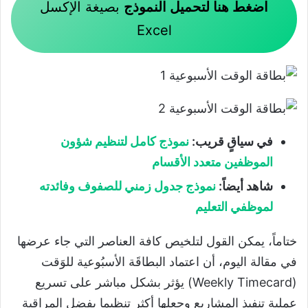
اضغط هنا لتحميل النموذج
بصيغة الإكسل
Excel
في سياقٍ قريب:
نموذج كامل لتنظيم شؤون
الموظفين متعدد الأقسام
شاهد أيضاً:
نموذج جدول زمني للصفوف وفائدته
لموظفي التعليم
ختاماً، يمكن القول لتلخيص كافة العناصر التي جاء عرضها
في مقالة اليوم، أن اعتماد البطاقَة الأسبُوعية للوَقت
(Weekly Timecard) يؤثر بشكل مباشر على تسريع
عملية تنفيذ المشاريع وجعلها أكثر تنظيما بفضل المراقبة