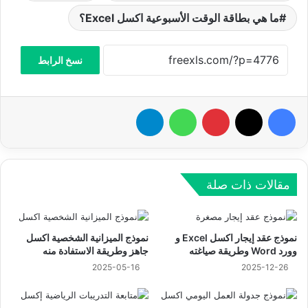
ما هي بطاقة الوقت الأسبوعية اكسل Excel؟
نسخ الرابط
فيسبوك
‫X
بينتيريست
واتساب
تيلقرام
مقالات ذات صلة
نموذج عقد إيجار اكسل Excel و
نموذج الميزانية الشخصية اكسل
وورد Word وطريقة صياغته
جاهز وطريقة الاستفادة منه
2025-05-16
2025-12-26