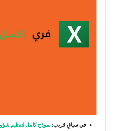
في سياقٍ قريب:
نموذج كامل لتنظيم شؤون