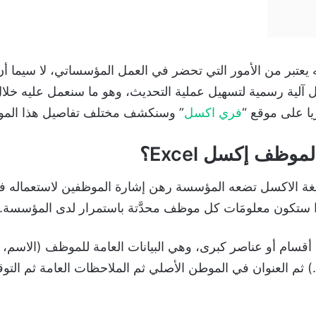
عتبر من الأمور التي تحضر في العمل المؤسساتي، لا سيما أن ا
ال آلية رسمية لتسهيل عملية التحديث، وهو ما سنعمل عليه خل
يا على موقع “
فري اكسل
” وسنكشف مختلف تفاصيل هذا المو
ظف إكسل Excel؟
لاكسل تضعه المؤسسة رهن إشارة الموظفين لاستعماله في حال
ذا ستكون معلومَات كل موظف محدَّتة باستمرار لدى المؤسسة.
سام أو عناصر كبرى، وهي البيانات العامة للموظف (الاسم، ال
،…) ثم العنوان في الموطن الأصلي ثم الملاحظات العامة ثم الت