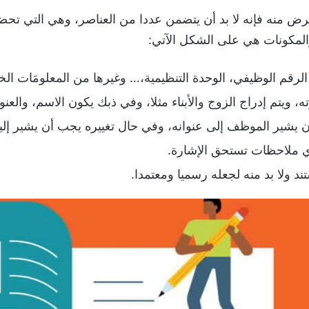
 منه فإنه لا بد أن يتضمن عددا من العناصر، وهي التي تحض
والمكونات هي على الشكل الآتي:
الرقم الوظيفي، الوحدة التنظيمية،… وغيرها من المعلومَات ال
، ويتم إدراج الزوج والأبناء مثلا، وفي ذبك يكون الاسم، والعنو
يشير الموظف إلى عنوانه، وفي حال تغييره يجب أن يشير إلي
ي ملاحظات تستحق الإشارة.
د ولا بد منه لجعله رسميا ومعتمدا.