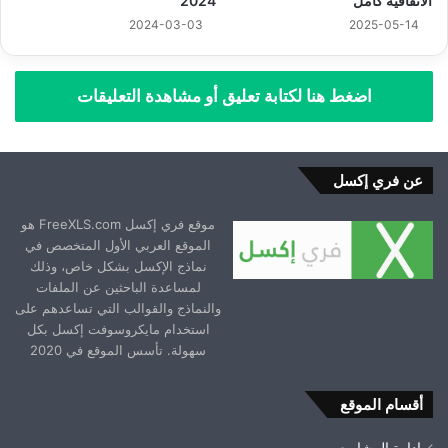
الاتفاقية كامل
2024
2024-03-03
2025-05-14
اضغط هنا لكتابة تعليق أو مشاهدة التعليقات
عن فري إكسل
موقع فري إكسل FreeXLS.com هو
الموقع العربي الأول المتخصص في
نماذج الإكسل بشكل خاص، وذلك
لمساعدة الباحثين عن الملفات
والنماذج والقوالب التي تساعدهم على
استخدام مايكروسوفت إكسل بكل
سهولة. تأسس الموقع في 2020
أقسام الموقع
إدارة المشاريع