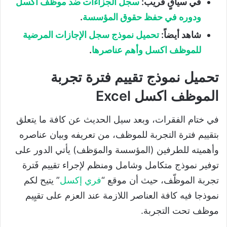
في سياقٍ قريب:
سجل الجزاءات ضد موظف اكسل
ودوره في حفظ حقوق المؤسسة
.
شاهد أيضاً:
تحميل نموذج سجل الإجازات المرضية
للموظف اكسل وأهم عناصرها
.
تحميل نموذج تقييم فترة تجربة
الموظف اكسل Excel
في ختام الفقرات، وبعد سيل الحديث عن كافة ما يتعلق
بتقييم فترة التجربة للموظف، من تعريفه وبيان عناصره
وأهميته للطرفين (المؤسسة والموَظف) يأتي الدور على
توفير نموذج متكامل وشامل ومنظم لإجراء تقييم فَترة
تجربة الموظّف، حيث أن موقع “
فري إكسل
” يتيح لكم
نموذجا فيه كافة العناصر اللازمة عند العزم على تقيِيم
موظف تحت التجربة.