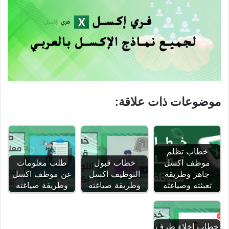
موضوعات ذات علاقة:
خطاب تظلم
موظف اكسل
خطاب قبول
طلب معلومات
جاهز وطريقة
التوظيف اكسل
عن موظف اكسل
تعبئته وصياغته
وطريقة صياغته
وطريقة صياغته
خطاب إخلاء طرف