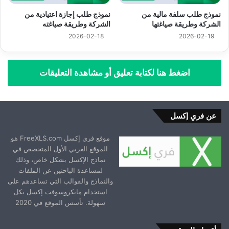
نموذج طلب سلفة مالية من
نموذج طلب إجازة اعتيادية من
الشركة وطريقة صياغتها
الشركة وطريقة صياغته
2026-02-18
2026-02-19
اضغط هنا لكتابة تعليق أو مشاهدة التعليقات
عن فري إكسل
موقع فري إكسل FreeXLS.com هو
الموقع العربي الأول المتخصص في
نماذج الإكسل بشكل خاص، وذلك
لمساعدة الباحثين عن الملفات
والنماذج والقوالب التي تساعدهم على
استخدام مايكروسوفت إكسل بكل
سهولة. تأسس الموقع في 2020