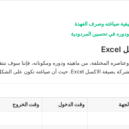
فية صياغته وصرف العهدة
ز ودوره في تحسين المردودية
Ex
اصره المختلفة، من ماهيته ودوره ومكوناته، فإننا سوف ننتق
 Excel. حيث أن صياغته تكون على الشكل الآتي:
لجهة
وقت الدخول
وقت الخروج