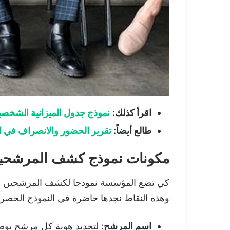
اقرأ كذلك:
نموذج جدول الميزانية الشخصي
طالع أيضاً:
تقرير الحضور والانصراف في الم
مكونات نموذج كشف المرشحين لوظ
كي تضع المؤسسة نموذجا لكشف المرشحين لوظيفة
وهذه النقاط نجدها حاضرة في النموذج الحصري
اسم المرشح
: لتحديد هوية كل مرشح بوض