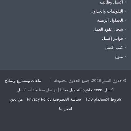
اكسل وظائف
التقويمات والجداول
الجداول الزمنية
سجل عقود العمل
فواتير إكسل
كتب إكسل
منوع
© حقوق النشر 2026، جميع الحقوق محفوظة |
ملفات ومشاريع ونماذج
اكسل excel جاهزة للتحميل مجانا
| تواصل معنا
ملفات اكسل
شروط الاستخدام TOS
سياسة الخصوصية Privacy Policy
من نحن
اتصل بنا
‫Buy
‫X