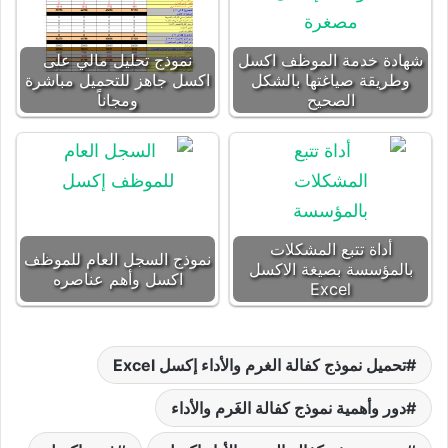
شهادة خدمة الموظف اكسل
نموذج تحليل مالي على
وطريقة صياغتها بالشكل
اكسل جاهز للتحميل مباشرة
الصحيح
ومجاناً
أداة تتبع المشكلات
نموذج السجل العام للموظف
بالمؤسسة بصيغة الاكسل
اكسل وأهم عناصره
Excel
تحميل نموذج كفالة الغرم والأداء إكسل Excel
دور وأهمية نموذج كفالة الغَرم والأداء