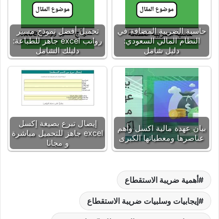
حاسبة الضريبة المضافة في
تحميل أفضل نموذج مسير
النظام المالي السعودي:
رواتب excel جاهز للطباعة:
دليل شامل
دليلك الشامل
إيصال تبرع بصيغة إكسل
بيان عهدة مالية اكسل وأهم
excel جاهز للتحميل مباشرة
عناصرها ومعطياتها الكبرى
و مجانا
أهمية ضريبة الاستقطاع
إيجابيات وسلبيات ضريبة الاستقطاع