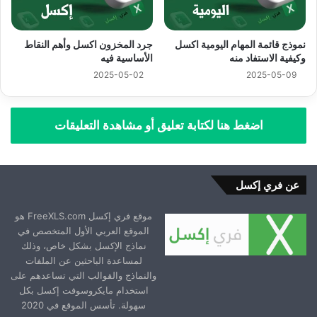
نموذج قائمة المهام اليومية اكسل
جرد المخزون اكسل وأهم النقاط
وكيفية الاستفاد منه
الأساسية فيه
2025-05-02
2025-05-09
اضغط هنا لكتابة تعليق أو مشاهدة التعليقات
عن فري إكسل
موقع فري إكسل FreeXLS.com هو
الموقع العربي الأول المتخصص في
نماذج الإكسل بشكل خاص، وذلك
لمساعدة الباحثين عن الملفات
والنماذج والقوالب التي تساعدهم على
استخدام مايكروسوفت إكسل بكل
سهولة. تأسس الموقع في 2020