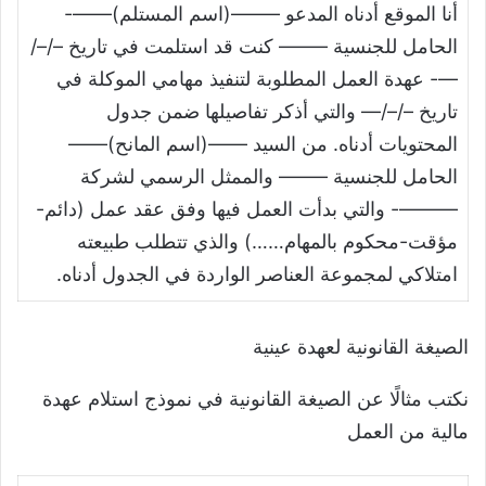
أنا الموقع أدناه المدعو ——–(اسم المستلم)——-
الحامل للجنسية ——– كنت قد استلمت في تاريخ –/–/
—- عهدة العمل المطلوبة لتنفيذ مهامي الموكلة في
تاريخ –/–/— والتي أذكر تفاصيلها ضمن جدول
المحتويات أدناه. من السيد ——(اسم المانح)——
الحامل للجنسية ——– والممثل الرسمي لشركة
———- والتي بدأت العمل فيها وفق عقد عمل (دائم-
مؤقت-محكوم بالمهام……) والذي تتطلب طبيعته
امتلاكي لمجموعة العناصر الواردة في الجدول أدناه.
الصيغة القانونية لعهدة عينية
نكتب مثالًا عن الصيغة القانونية في نموذج استلام عهدة
مالية من العمل