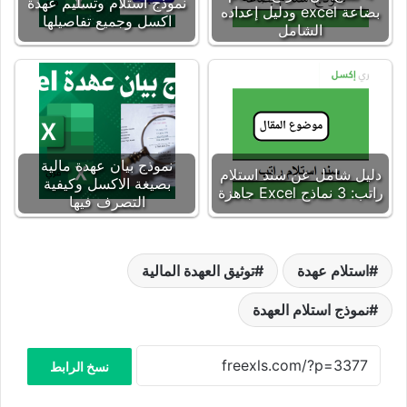
نموذج استلام وتسليم عهدة
بضاعة excel ودليل إعداده
اكسل وجميع تفاصيلها
الشامل
نموذج بيان عهدة مالية
دليل شامل عن سند استلام
بصيغة الاكسل وكيفية
راتب: 3 نماذج Excel جاهزة
التصرف فيها
استلام عهدة
توثيق العهدة المالية
نموذج استلام العهدة
نسخ الرابط