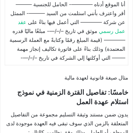
أنا الموقع أدناه ————- الحامل للجنسية ———
أقر واعترف بأنني استلمت من السيد ———- الممثل
عن شركة ———— التي أعمل فيها بناءً على
عقد
عمل رسمي
موثق في تاريخ –/–/—- مبلغًا ماليًا قدره
———— (قيمة المبلغ رقمًا وكتابةً مع العملة الرسمية
المعتمدة) وذلك بناءً على فاتورة تكاليف إنجاز مهمة
——– التي أوكلتها إلي الشركة في تاريخ –/–/—-
مثال صيغة قانونية لعهدة مالية
خامسًا: تفاصيل القترة الزمنية في نموذج
استلام عهدة العمل
يدون ضمن مستند وثيقة التسليم مجموعة من التفاصيل
المتعلقة بالزمن الذي سوف تبقى فيه العهدة موجودة لدى
الموظف أو العامل. وذلك وفق نظامين كالتالي: