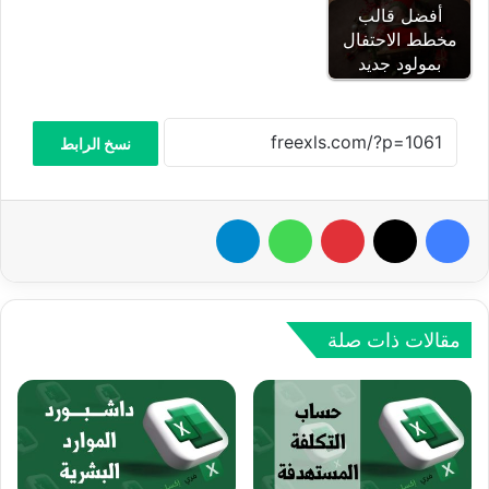
أفضل قالب
مخطط الاحتفال
بمولود جديد
نسخ الرابط
فيسبوك
‫X
بينتيريست
واتساب
تيلقرام
مقالات ذات صلة