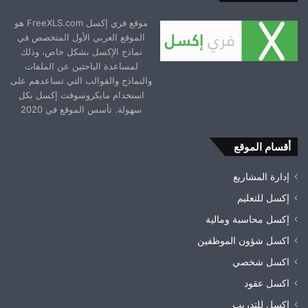
موقع فري إكسل FreeXLS.com هو
الموقع العربي الأول المتخصص في
نماذج الإكسل بشكل خاص، وذلك
لمساعدة الباحثين عن الملفات
والنماذج والقوالب التي تساعدهم على
استخدام مايكروسوفت إكسل بكل
سهولة. تأسس الموقع في 2020
أقسام الموقع
إدارة المشاريع
إكسل للتعليم
إكسل محاسبة ومالية
اكسل شؤون الموظفين
اكسل شخصي
اكسل عقود
اكسل للتدريب