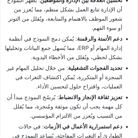
تحسين العلاقة بين الإدارة والموظفين
: يُظهر النموذج
أن الإدارة تتابع العمل بشكل منظم، مما يُعزز من
شعور الموظف بالاهتمام والمتابعة، ويُقلل من التوتر
أو سوء الفهم.
دعم الأتمتة والرقمنة
: يُمكن دمج النموذج في أنظمة
إدارة المهام أو ERP، مما يُسهل جمع البيانات وتحليلها
بشكل لحظي، ويُقلل من الأخطاء اليدوية.
تحديد الفجوات التشغيلية
: من خلال تحليل المهام غير
المنجزة أو المتكررة، يُمكن اكتشاف الثغرات في
العمليات، واقتراح حلول لتحسين الأداء.
تعزيز ثقافة الإنجاز والانضباط
: يُرسّخ النموذج مبدأ أن
كل مهمة يجب أن تكون موثقة ومُنجزة، مما يُقلل
من التسيب ويُعزز من الالتزام المؤسسي.
دعم استمرارية الأعمال في الأزمات
: في حالات
الطوارئ أو التغيرات المفاجئة، يُساعد النموذج في