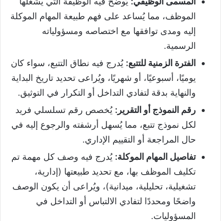
المسمى الوظيفي
:
يُوضح فيه الوظيفة التي يشغلها
الموظف، مما يُساعد على فهم طبيعة المهام الموكلة
إليه ومدى توافقها مع اختصاصه ومسؤولياته
الرسمية.
الفترة الزمنية للتتبع
:
يُدرج فيه نطاق التتبع، سواء كان
يوميًا، أسبوعيًا، أو شهريًا، ويُراعى تحديد تاريخ البداية
والنهاية بدقة لتفادي التداخل أو التكرار في التوثيق.
رقم النموذج أو التقرير
:
يُخصص رقم تسلسلي فريد
لكل نموذج تتبع، مما يُسهل أرشفته والرجوع إليه في
حال المراجعة أو التقييم الإداري.
تفاصيل المهام الموكلة
:
يُدرج فيه وصف كل مهمة تم
تكليف الموظف بها، مع تحديد طبيعتها (إدارية،
تشغيلية، تحليلية، ميدانية)، ويُراعى أن يكون الوصف
واضحًا ومحددًا لتفادي الالتباس أو التداخل في
المسؤوليات.