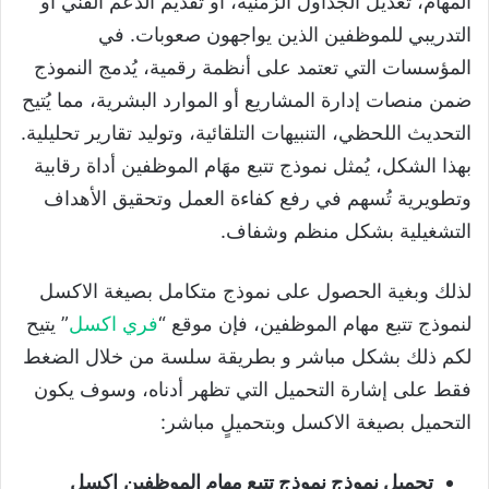
المهام، تعديل الجداول الزمنية، أو تقديم الدعم الفني أو
التدريبي للموظفين الذين يواجهون صعوبات. في
المؤسسات التي تعتمد على أنظمة رقمية، يُدمج النموذج
ضمن منصات إدارة المشاريع أو الموارد البشرية، مما يُتيح
التحديث اللحظي، التنبيهات التلقائية، وتوليد تقارير تحليلية.
بهذا الشكل، يُمثل نموذج تتبع مهَام الموظفين أداة رقابية
وتطويرية تُسهم في رفع كفاءة العمل وتحقيق الأهداف
التشغيلية بشكل منظم وشفاف.
لذلك وبغية الحصول على نموذج متكامل بصيغة الاكسل
لنموذج تتبع مهام الموظفين، فإن موقع “
فري اكسل
” يتيح
لكم ذلك بشكل مباشر و بطريقة سلسة من خلال الضغط
فقط على إشارة التحميل التي تظهر أدناه، وسوف يكون
التحميل بصيغة الاكسل وبتحميلٍ مباشر:
تحميل نموذج
نموذج تتبع مهام الموظفين
اكسل