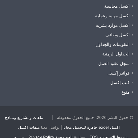
اكسل محاسبة
اكسل مهنية وعملية
اكسل موارد بشرية
اكسل وظائف
التقويمات والجداول
الجداول الزمنية
سجل عقود العمل
فواتير إكسل
كتب إكسل
منوع
© حقوق النشر 2026، جميع الحقوق محفوظة |
ملفات ومشاريع ونماذج
اكسل excel جاهزة للتحميل مجانا
| تواصل معنا
ملفات اكسل
شروط الاستخدام TOS
سياسة الخصوصية Privacy Policy
من نحن