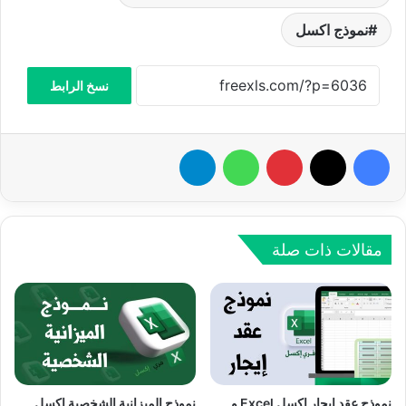
نموذج اكسل
نسخ الرابط
فيسبوك
‫X
بينتيريست
واتساب
تيلقرام
مقالات ذات صلة
نموذج عقد إيجار اكسل Excel و
نموذج الميزانية الشخصية اكسل