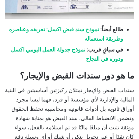
طالع أيضاً
:
نموذج سند قبض اكسل: تعريفه وعناصره
وطريقة استعماله
في سياقٍ قريب
:
نموذج جدولة العمل اليومي اكسل
ودوره في النجاح
ما هو دور سندات القبض والإيجار؟
سندات القبض والإيجار تمثلان ركيزتين أساسيتين في البنية
المالية والإدارية لأي مؤسسة أو فرد، فهما ليسا مجرد
أوراق ثانوية بل أدوات قانونية ومحاسبية تحفظ الحقوق
وتضمن الانضباط المالي. سند القبض هو بمثابة شهادة
موثقة تثبت أن مبلغًا ماليًا قد تم استلامه بالفعل، سواء
كان نقدًا أو عبر تحويل بنكي أو شيك أو أي وسيلة دفع