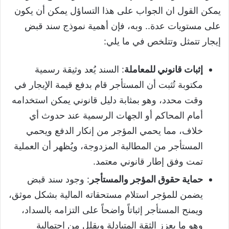
يمكن القول ان الجواب على هذا التساؤل يمكن أن يكون
على مستويات عدة.. وبه، فإن أهمية نموذج سند قبض
إيجار تتمثل وتتلخص في ما يلي:
إثبات قانوني للمعاملة
: السند يُعد وثيقة رسمية
مكتوبة تُثبت أن المستأجر قام بدفع قيمة الإيجار في
وقت محدد، وهو بمثابة دليل قانوني يمكن استخدامه
أمام المحاكم أو الجهات الرسمية عند حدوث أي
خلاف، مما يحمي المؤجر من إنكار الدفع ويحمي
المستأجر من المطالبة المزدوجة، ويُظهر أن العملية
تمت وفق إطار قانوني معتمد.
حماية حقوق المؤجر والمستأجر
: وجود سند قبض
يضمن للمؤجر استلام مستحقاته المالية بشكل موثق،
ويمنح المستأجر إثباتاً واضحاً على التزامه بالسداد،
وهو ما يعزز الثقة المتبادلة ويقلل من احتمالية