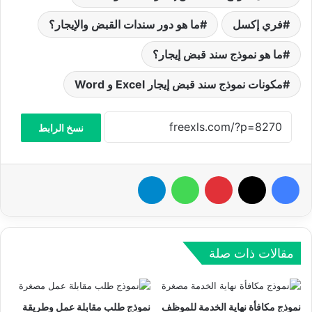
فري إكسل
ما هو دور سندات القبض والإيجار؟
ما هو نموذج سند قبض إيجار؟
مكونات نموذج سند قبض إيجار Excel و Word
نسخ الرابط
فيسبوك
‫X
بينتيريست
واتساب
تيلقرام
مقالات ذات صلة
نموذج مكافأة نهاية الخدمة للموظف
نموذج طلب مقابلة عمل وطريقة