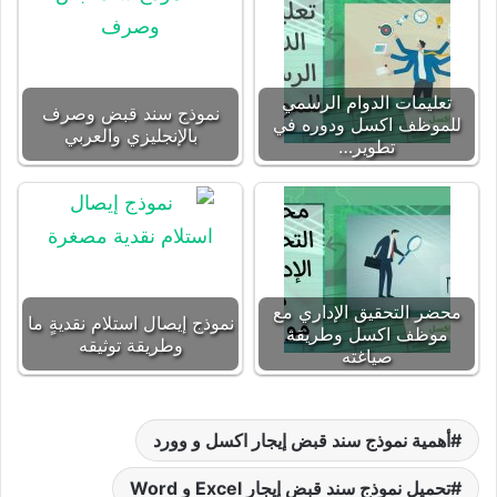
تعليمات الدوام الرسمي
نموذج سند قبض وصرف
للموظف اكسل ودوره في
بالإنجليزي والعربي
تطوير…
محضر التحقيق الإداري مع
نموذج إيصال استلام نقديةٍ ما
موظف اكسل وطريقة
وطريقة توثيقه
صياغته
أهمية نموذج سند قبض إيجار اكسل و وورد
تحميل نموذج سند قبض إيجار Excel و Word