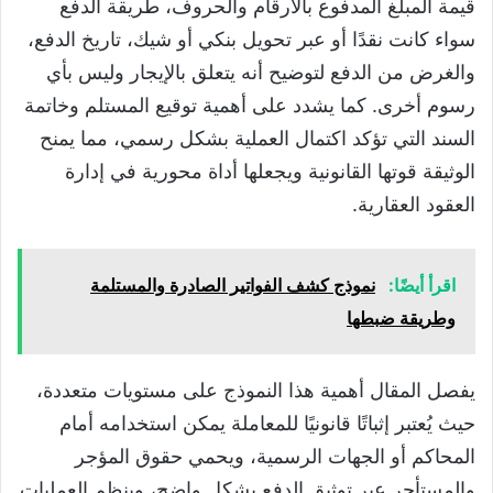
قيمة المبلغ المدفوع بالأرقام والحروف، طريقة الدفع
سواء كانت نقدًا أو عبر تحويل بنكي أو شيك، تاريخ الدفع،
والغرض من الدفع لتوضيح أنه يتعلق بالإيجار وليس بأي
رسوم أخرى. كما يشدد على أهمية توقيع المستلم وخاتمة
السند التي تؤكد اكتمال العملية بشكل رسمي، مما يمنح
الوثيقة قوتها القانونية ويجعلها أداة محورية في إدارة
العقود العقارية.
اقرأ أيضًا:
نموذج كشف الفواتير الصادرة والمستلمة
وطريقة ضبطها
يفصل المقال أهمية هذا النموذج على مستويات متعددة،
حيث يُعتبر إثباتًا قانونيًا للمعاملة يمكن استخدامه أمام
المحاكم أو الجهات الرسمية، ويحمي حقوق المؤجر
والمستأجر عبر توثيق الدفع بشكل واضح، وينظم العمليات