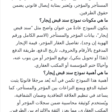
المستأجر والمؤجر، ويُعتبر بمثابة إيصال قانوني يضمن
حقوق الطرفين.
ما هي مكونات نموذج سند قبض إيجار؟
يتكون النموذج عادةً من عنوان واضح مثل “سند قبض
إيجار”، بيانات المؤجر والمستأجر (الاسم الكامل ورقم
الهوية إن وجد)، تفاصيل العقار المؤجر، قيمة الإيجار
المدفوع بالأرقام والحروف، تاريخ الدفع، طريقة الدفع
(نقدًا أو تحويل بنكي)، توقيع المؤجر أو من ينوب عنه،
وأحيانًا ختم المؤسسة أو المكتب العقاري.
ما هي أهمية نموذج سند قبض إيجار؟
أهمية هذا النموذج تكمن في أنه يُعد مرجعًا قانونيًا يثبت
عملية الدفع ويمنع النزاعات بين المؤجر والمستأجر، كما
يساعد في تنظيم العلاقة التعاقدية وضمان الشفافية،
ويُستخدم كوثيقة محاسبية ضمن سجلات المؤجر أو
المكتب العقاري، مما يعزز الثقة والالتزام بين الطرفين.