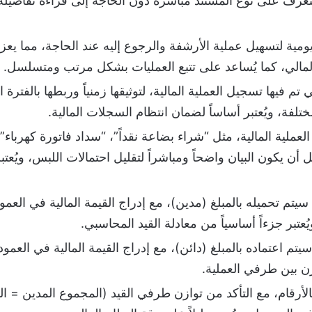
عرف على نوع المستند مباشرة دون الحاجة إلى قراءة تفاصيله ب
 لتسهيل عملية الأرشفة والرجوع إليه عند الحاجة، مما يعزز ال
 المالي، كما يُساعد على تتبع العمليات بشكل مرتب ومتسلسل.
 تم فيها تسجيل العملية المالية، لتوثيقها زمنياً وربطها بالفتر
مختلفة، ويُعتبر أساساً لضمان انتظام السجلات المالية.
عملية المالية، مثل “شراء بضاعة نقداً”، “سداد فاتورة كهرباء”
أن يكون البيان واضحاً ومباشراً لتقليل احتمالات اللبس، ويُعتب
تم تحميله بالمبلغ (مدين)، مع إدراج القيمة المالية في الع
ُعتبر جزءاً أساسياً من معادلة القيد المحاسبي.
م اعتماده بالمبلغ (دائن)، مع إدراج القيمة المالية في الع
وازن بين طرفي العملية.
 بالأرقام، مع التأكد من توازن طرفي القيد (المجموع المدين 