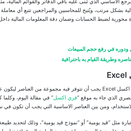
رجع الأساسي الذي تُبنى عليه باقي الدفاتر والقوائم المالية، مثل
الية بشكل مرتب، ويُتيح للمحاسبين والمراجعين تتبع أي معامل
ة أداة محورية لضبط الحسابات وضمان دقة المعلومات المالية دا
 ودوره في رفع حجم المبيعات
صره وطريقة القيام به باحترافية
E
من الضروري الإشارة إلى أن نموذج قيد يومية اكسل Excel يجب أن تتوفر فيه م
صري الذي جاء به موقع “
فري اكسل
” في مقالة اليوم، وكلما 
ام، ومن بين العناصر الاساسية التي يجب أن تكون في نموذج قيد يومية 
 مثل “قيد يومية” أو “نموذج قيد يومية”، وذلك لتحديد طبيعة 