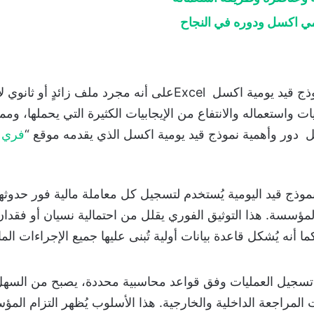
مي اكسل ودوره في النجاح
يجب أن لا تتعامل الشركة أو المؤسسة مع نموذج قيد يومية اكسل el
 واستعماله والانتفاع من الإيجابيات الكثيرة التي يحملها، ومم
ل دور وأهمية نموذج قيد يومية اكسل الذي يقدمه موقع “
فري 
موذج قيد اليومية يُستخدم لتسجيل كل معاملة مالية فور حدو
مؤسسة. هذا التوثيق الفوري يقلل من احتمالية نسيان أو فقدان 
نه يُشكل قاعدة بيانات أولية تُبنى عليها جميع الإجراءات الم
سجيل العمليات وفق قواعد محاسبية محددة، يصبح من السهل 
 المراجعة الداخلية والخارجية. هذا الأسلوب يُظهر التزام الم