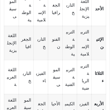
اللغة
المو
التاري
الجغ
ة
ة
الأحد
الإنجل
سيق
خ
رافيا
الإس
الوطن
يزية
ى
لامية
ية
التربي
التربي
اللغة
الإثني
ة
ة
الفنو
التاري
الجغر
الإنجل
ن
الإس
الوطن
ن
خ
افيا
يزية
لامية
ية
التربي
التربي
المو
اللغة
الثلاثا
ة
الفيزي
التاري
ة
سيق
العربي
ء
الريا
اء
خ
الفنية
ى
ة
ضية
المو
اللغة
الأربع
الفيزي
الكيمي
الأحيا
الجغ
سيق
العربي