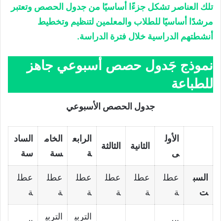
تلك العناصر تشكل جزءًا أساسيًا من جدول الحصص وتعتبر
مرشدًا أساسيًا للطلاب والمعلمين لتنظيم وتخطيط
أنشطتهم الدراسية خلال فترة الدراسة.
نموذج جَدول حصص أسبوعي جاهز
للطباعة
جدول الحصص الأسبوعي
الأول
الرابع
الخام
الساد
الثانية
الثالثة
ى
ة
سة
سة
السب
عطل
عطل
عطل
عطل
عطل
عطل
ت
ة
ة
ة
ة
ة
ة
التربي
التربي