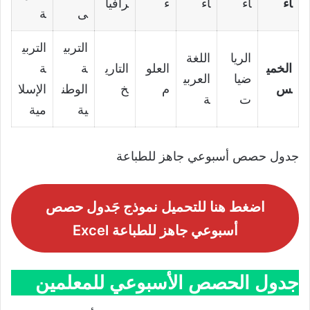
اء
اء
اء
ء
رافيا
ى
ة
التربي
التربي
الريا
اللغة
الخمي
العلو
التاري
ة
ة
ضيا
العربي
س
م
خ
الوطن
الإسلا
ت
ة
ية
مية
جدول حصص أسبوعي جاهز للطباعة
اضغط هنا للتحميل نموذج جَدول حصص
أسبوعي جاهز للطباعة Excel
جدول الحصص الأسبوعي للمعلمين