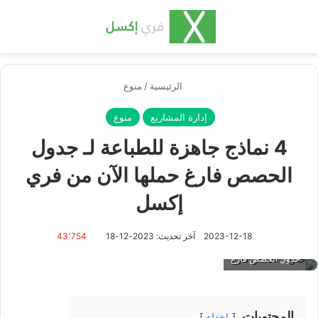
بحث عن
الق
الرئيسية
/
منوع
إدارة المشاريع
منوع
4 نماذج جاهزة للطباعة لـ جدول
الحصص فارغ حملها الآن من فري
إكسل
2023-12-18
آخر تحديث: 2023-12-18
43٬754
جدول الحصص فارغ
المحتويات
إخفاء