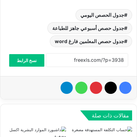
جدول الحصص اليومي
جدول حصص أسبوعي جاهز للطباعة
جدول حصص المعلمين فارغ word
نسخ الرابط
فيسبوك
‫X
بينتيريست
واتساب
تيلقرام
مقالات ذات صلة