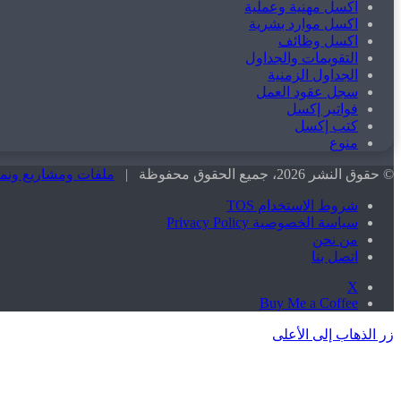
اكسل مهنية وعملية
اكسل موارد بشرية
اكسل وظائف
التقويمات والجداول
الجداول الزمنية
سجل عقود العمل
فواتير إكسل
كتب إكسل
منوع
© حقوق النشر 2026، جميع الحقوق محفوظة |
ملفات ومشاريع ونماذج اكسل excel جا
شروط الاستخدام TOS
سياسة الخصوصية Privacy Policy
من نحن
اتصل بنا
‫X
‫Buy Me a Coffee
زر الذهاب إلى الأعلى