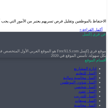
الاحتفاظ بالموظفين وتقليل فرص تسربهم يعتبر من الأمورِ التي يجب أ
أكمل القراءة »
عن فري إكسل
موقع فري إكسل FreeXLS.com هو الموقع ال
بكل سهولة. تأسس الموقع في 2020
أقسام الموقع
إدارة المشاريع
إكسل للتعليم
إكسل محاسبة ومالية
اكسل شؤون الموظفين
اكسل شخصي
اكسل عقود
اكسل للتدريب
اكسل مبيعات
اكسل محاسبة