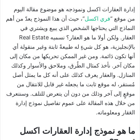
إدارة العقارات اكسل ونموذجه هو موضوع مقالة اليوم
من موقع “
فري اكسل
“، حيث أن هذا النموذج يعدّ من أهم
النماذج التي يحتاجها الشخص الذي يبيع ويشتري في
العقار. ولكن أولا ما هو العقار؟ نسميه Real Estate
بالإنجليزية، هو كل شيءٍ له طبيعةً ثابتة وغير منقولة أي
أنها تكون دَائمة. ومن غير الممكن تحريكها من مكان إلى
مكان آخر. نأخذ كمثال الطُرق، وملاحق والأسوار وكذلك
المنازل. والعقار يعرف كذلك على أنه كل ما يمثل أصل
مُستقر، له موقع ثابت ما يجعله غير قابل للانتقال من
موقعٍ إلى آخر وذلك من دون أن يتعرض للتلف. وسنتعرف
من خلال هذه المقالة على عموم تفاصيل نموذج إدارة
العَقار ومعلوماته.
ما هو نموذج إدارة العقارات اكسل