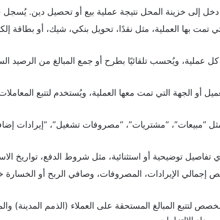
 دخل إلى خزينة المحل نتيجة عملية بيع أو تحصيل دين. يُسجل
ي تمت بها العملية، مثل نقدًا، تحويل بنكي، شيك، أو بطاقة إلكت
كل عملية، ويُحسب تلقائيًا بطرح أو جمع المبالغ من الرصيد ال
ميل أو الجهة التي تمت معها العملية، ويُستخدم لتتبع المعامل
مثل “مبيعات”، “مشتريات”، “مصروفات تشغيل”، “إيرادات إضا
تفاصيل توضيحية أو استثنائية، مثل شروط الدفع، تواريخ الا
ص إجمالي الإيرادات، المصروفات، وصافي الربح أو الخسارة خلا
 لتتبع المبالغ المستحقة على العملاء (الذمم المدينة) والمبا