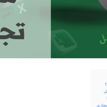
ل
تجاري