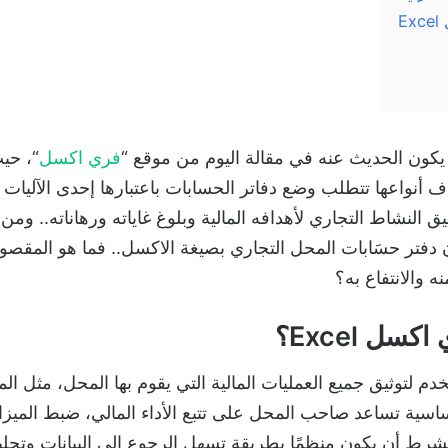
E
ون الحديث عنه في مقالة اليوم من موقع “
فري اكسل
“، حي
لاف أنواعها تتطلب وضع دفاتر الحسابات باعتبارها إحدى الآليا
 النشاط التجاري لأهدافه المالية وبلوغ غاياته ورهاناته.. ومن
فتر حسَابات المحل التجاري بصيغة الاكسل.. فما هو المقصود ب
 والانتفاع به؟
ل Excel؟
لتوثيق جميع العمليات المالية التي يقوم بها المحل، مثل الم
ة أساسية تساعد صاحب المحل على تتبع الأداء المالي، ضبط الميز
، بشرط أن يكون منظمًا بطريقة تسهل الرجوع إلى البيانات وتحليل