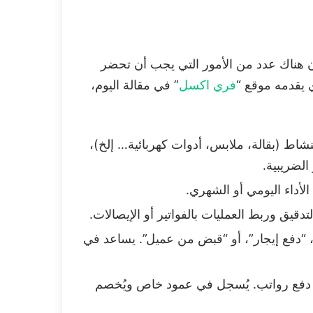
ى عناصره ومكوناته، حيث أن هناك عدد من الأمور التي يجب أن تحضر
 يقدمه موقع “
فري اكسل
” في مقالة اليوم،
شاط (بقالة، ملابس، أدوات كهربائية… إلخ)،
الضريبية.
 الأداء اليومي أو الشهري.
دقيق وربط العمليات بالفواتير أو الإيصالات.
ة المالية، مثل “شراء بضاعة من المورد X”، “بيع نقدي”، “دفع إيجار”، أو “قبض من عميل”. يساعد في
أو دفع رواتب. يُسجل في عمود خاص ويُخصم